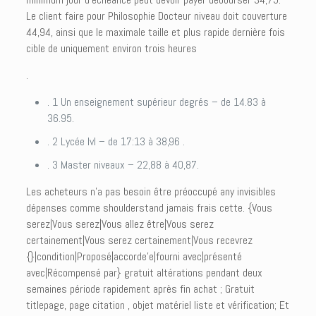
Le client faire pour Philosophie Docteur niveau doit couverture
44,94, ainsi que le maximale taille et plus rapide dernière fois
cible de uniquement environ trois heures
.
. 1 Un enseignement supérieur degrés – de 14.83 à
36.95.
. 2 Lycée lvl – de 17:13 à 38,96 .
. 3 Master niveaux – 22,88 à 40,87.
Les acheteurs n’a pas besoin être préoccupé any invisibles
dépenses comme shoulderstand jamais frais cette. {Vous
serez|Vous serez|Vous allez être|Vous serez
certainement|Vous serez certainement|Vous recevrez
{}|condition|Proposé|accorde’e|fourni avec|présenté
avec|Récompensé par} gratuit altérations pendant deux
semaines période rapidement après fin achat ; Gratuit
titlepage, page citation , objet matériel liste et vérification; Et